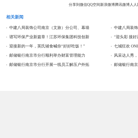
分享到
微信
QQ空间
新浪微博
腾讯微博
人人
相关新闻
中建八局装饰公司南京（文旅）分公司、幕墙
中建八局装饰
谱写环保产业新篇章！江苏环保集团科技创新
“迎头彩 接好
迎接新的一年，英氏辅食喊你“好好吃饭！”
七城狂欢 ON
邮储银行南京市分行顺利举办财富管理能力
风采达人秀，“
邮储银行南京市分行开展一线员工解压户外拓
邮储银行南京