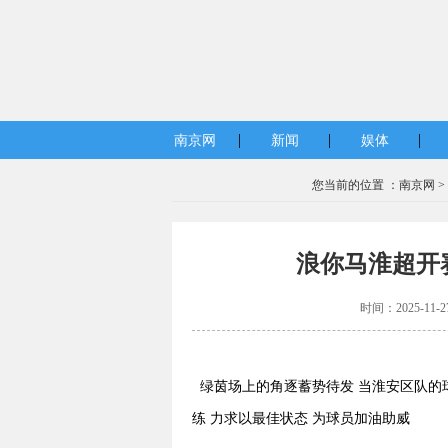
|
|
|
南京网
新闻
娱体
您当前的位置 ：
南京网
>
浪你马淮超开
时间：2025-11-
绿茵场上的角逐蓄势待发 当淮安区队的
练 力求以最佳状态 为球员加油助威