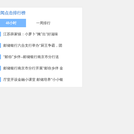
新闻点击排行榜
48小时
一周排行
江苏薛家镇：小萝卜“腌”出“好滋味
邮储银行六合支行举办“厨王争霸，团
“邮你”乡伴--邮储银行南京市分行送
邮储银行南京市分行开展“邮你乡伴 金
厅堂开设金融小课堂 邮储培养“小小银