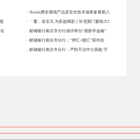
Honda携全领域产品及安全技术成果参展第八
圆
「窗」造非凡 为苏超喝彩丨轩尼斯门窗助力2
国在
邮储银行南京市分行成功举办“观影学金融”
邮储银行南京市分行：“押汇+锁汇”双剑合
邮储银行南京市分行：严防不法中介风险 守