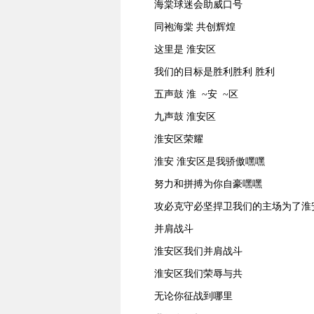
海棠球迷会助威口号
同袍海棠 共创辉煌
这里是 淮安区
我们的目标是胜利胜利 胜利
五声鼓 淮 ~安 ~区
九声鼓 淮安区
淮安区荣耀
淮安 淮安区是我骄傲嘿嘿
努力和拼搏为你自豪嘿嘿
攻必克守必坚捍卫我们的主场为了淮
并肩战斗
淮安区我们并肩战斗
淮安区我们荣辱与共
无论你征战到哪里