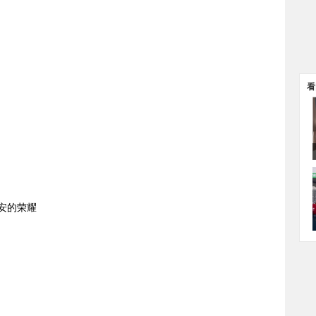
看
安的荣耀