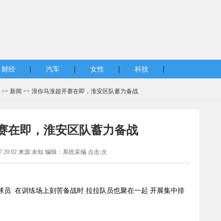
|
|
|
|
财经
汽车
女性
科技
 >>
新闻
>> 浪你马淮超开赛在即，淮安区队蓄力备战
赛在即，淮安区队蓄力备战
27 20:02 来源:未知 编辑：系统采编 点击:
次
球员 在训练场上刻苦备战时 拉拉队员也聚在一起 开展集中排