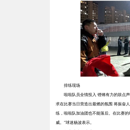
排练现场
啦啦队员全情投入 铿锵有力的鼓点声
求在比赛当日营造出最燃的氛围 将振奋人
练，啦啦队加油团也不能落后。在比赛的
威。”球迷杨波表示。