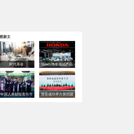
图新文
时代革命
Honda携全领域产品
Connor,Clark...
及...
中国人寿财险青岛市
淮安成功举办第四届
分...
淮...