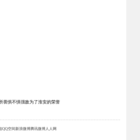
所畏惧不惧强敌为了淮安的荣誉
信
QQ空间
新浪微博
腾讯微博
人人网