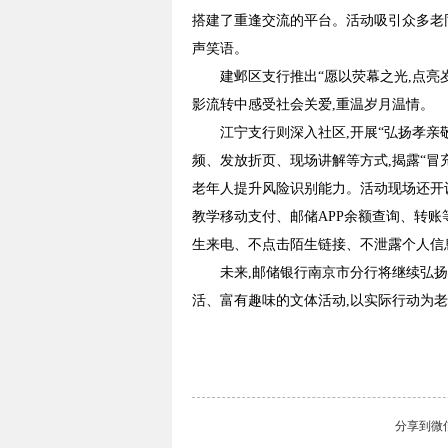
搭建了重逢交流的平台。活动吸引众多老
声笑语。
建邺区支行推出“愿以荧幕之光,点亮
影流转中感受社会关爱,重温岁月温情。
江宁支行则深入社区,开展“弘扬孝亲
频、发放折页、现场讲解等方式,揭露“冒
老年人提升风险识别能力。活动现场还开设
教学移动支付、邮储APP余额查询、转账
生来电、不点击陌生链接、不泄露个人信息
未来,邮储银行南京市分行将继续弘扬
活、富有趣味的文体活动,以实际行动为老
分享到
微