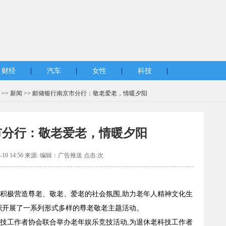
|
|
|
|
财经
汽车
女性
科技
 >>
新闻
>> 邮储银行南京市分行：敬老爱老，情暖夕阳
市分行：敬老爱老，情暖夕阳
2-10 14:56 来源: 编辑：广告推送 点击:
次
,积极营造尊老、敬老、爱老的社会氛围,助力老年人精神文化生
组织开展了一系列形式多样的尊老敬老主题活动。
科技工作者协会联合举办老年娱乐竞技活动,为退休老科技工作者