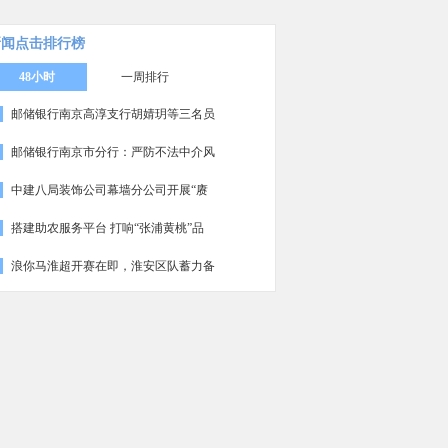
新闻点击排行榜
48小时
一周排行
邮储银行南京高淳支行胡婧玥等三名员
邮储银行南京市分行：严防不法中介风
中建八局装饰公司幕墙分公司开展“赓
搭建助农服务平台 打响“张浦黄桃”品
浪你马淮超开赛在即，淮安区队蓄力备