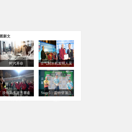
图新文
时代革命
空气制水机发明人吴
Connor,Clark...
达...
浪你马淮超开赛在
Stage5︱盖特登顶总
即，...
冠...