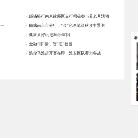
阳
邮储银行南京建邺区支行积极参与养老月活动
农一
邮储南京市分行：“金”色画笔绘秋收丰景图
健康又好玩 惠民乐重阳
看
金融“邮”情，智“汇”校园
浪你马淮超开赛在即，淮安区队蓄力备战