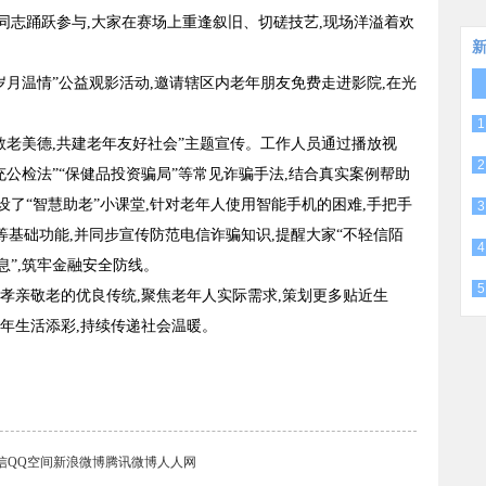
同志踊跃参与,大家在赛场上重逢叙旧、切磋技艺,现场洋溢着欢
岁月温情”公益观影活动,邀请辖区内老年朋友免费走进影院,在光
1
敬老美德,共建老年友好社会”主题宣传。工作人员通过播放视
2
充公检法”“保健品投资骗局”等常见诈骗手法,结合真实案例帮助
了“智慧助老”小课堂,针对老年人使用智能手机的困难,手把手
3
等基础功能,并同步宣传防范电信诈骗知识,提醒大家“不轻信陌
4
”,筑牢金融安全防线。
5
孝亲敬老的优良传统,聚焦老年人实际需求,策划更多贴近生
年生活添彩,持续传递社会温暖。
信
QQ空间
新浪微博
腾讯微博
人人网